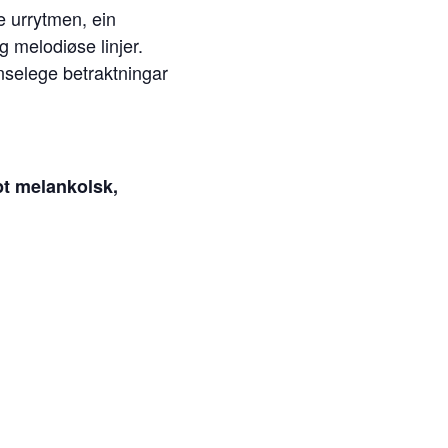
e urrytmen, ein
g melodiøse linjer.
nselege betraktningar
pt melankolsk,