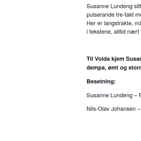
Susanne Lundeng sitt 
pulserande tre-takt me
Her er langstrakte, m
i tekstene, alltid nær
Til Volda kjem Susa
dempa, ømt og stormf
Besetning:
Susanne Lundeng – F
Nils-Olav Johansen –