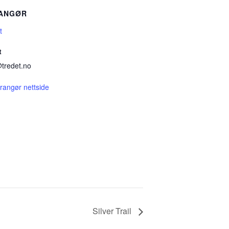
ANGØR
t
t
tredet.no
rrangør nettside
Silver Trail