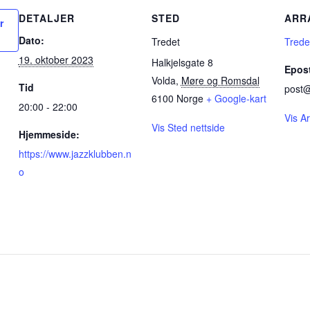
DETALJER
STED
ARR
r
Dato:
Tredet
Trede
19. oktober 2023
Halkjelsgate 8
Epos
Volda
,
Møre og Romsdal
Tid
post@
6100
Norge
+ Google-kart
20:00 - 22:00
Vis A
Vis Sted nettside
Hjemmeside:
https://www.jazzklubben.n
o