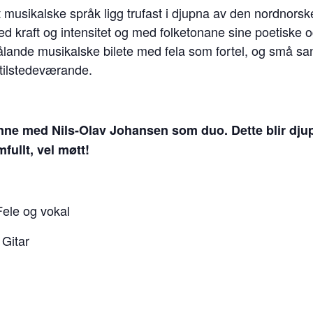
musikalske språk ligg trufast i djupna av den nordnorsk
d kraft og intensitet og med folketonane sine poetiske o
ålande musikalske bilete med fela som fortel, og små sa
t tilstedeværande.
nne med Nils-Olav Johansen som duo. Dette blir dju
ullt, vel møtt!
ele og vokal
 Gitar