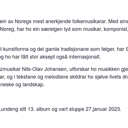
in av Noregs mest anerkjende folkemusikarar. Med sine 
-Noreg, har ho ein særeigen lyd som musikar, komponist
til kunstforma og dei gamle tradisjonane som følger, har 
g ho har fått stor aksept også internasjonalt.
azzmusikar Nils-Olav Johansen, utforskar ho musikken g
r, og i tekstane og melodiane skildrar ho sjølve livets d
neske og landskap.
undeng sitt 13. album og vart sluppe 27.januar 2023.