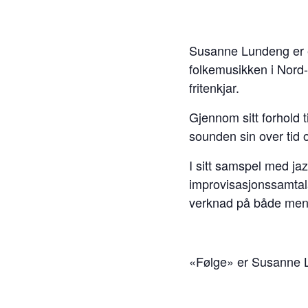
Susanne Lundeng er e
folkemusikken i Nord
fritenkjar.
Gjennom sitt forhold 
sounden sin over tid o
I sitt samspel med j
improvisasjonssamtala
verknad på både men
«Følge» er Susanne L