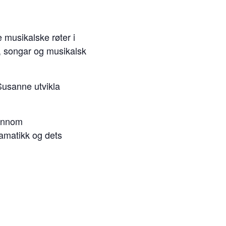
musikalske røter i
, songar og musikalsk
Susanne utvikla
jennom
ramatikk og dets