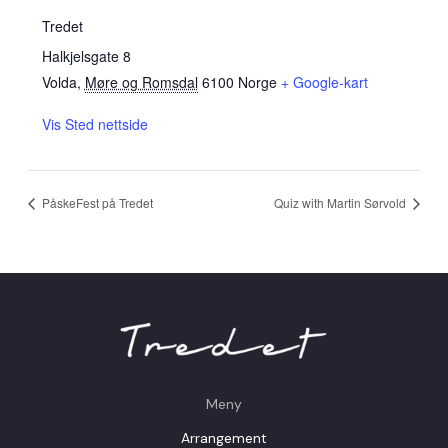
Tredet
Halkjelsgate 8
Volda
,
Møre og Romsdal
6100
Norge
+ Google-kart
Vis Sted nettside
PåskeFest på Tredet
Quiz with Martin Sørvold
Meny
Arrangement