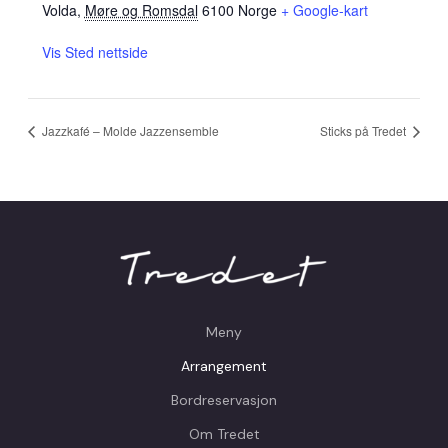
Volda
,
Møre og Romsdal
6100
Norge
+ Google-kart
Vis Sted nettside
Jazzkafé – Molde Jazzensemble
Sticks på Tredet
Meny
Arrangement
Bordreservasjon
Om Tredet