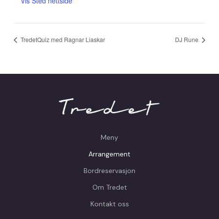
Vis Sted nettside
TredetQuiz med Ragnar Liaskar
DJ Rune
Meny
Arrangement
Bordreservasjon
Om Tredet
Kontakt oss