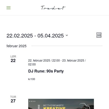
Hopp
rett
til
innholdet
22.02.2025
 - 
05.04.2025
Velg
Arran
Liste
visning
Views
Velg
februar 2025
Naviga
dato.
LØR
22
22. februar 2025 / 22:00
-
23. februar 2025 /
02:00
DJ Rune: 90s Party
kr100
TOR
27