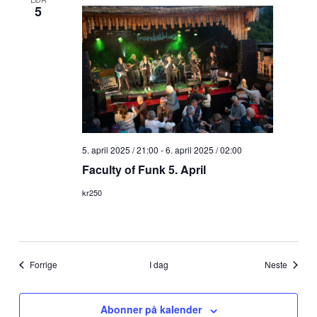
5
5. april 2025 / 21:00
-
6. april 2025 / 02:00
Faculty of Funk 5. April
kr250
Arrangementer
Arrang
Forrige
I dag
Neste
Abonner på kalender