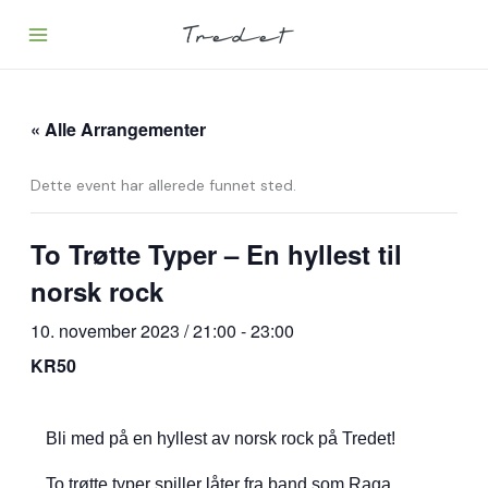
Hopp
rett
til
innholdet
« Alle Arrangementer
Dette event har allerede funnet sted.
To Trøtte Typer – En hyllest til
norsk rock
10. november 2023 / 21:00
-
23:00
KR50
Bli med på en hyllest av norsk rock på Tredet!
To trøtte typer spiller låter fra band som Raga