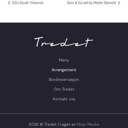
DDJ South Violence
Quiz & DJ-set by Martin Sørvold
Meny
Arrangement
Bordreservasjon
Om Tredet
Kontakt oss
2026 © Tredet | Laget av
Mojo Media
.