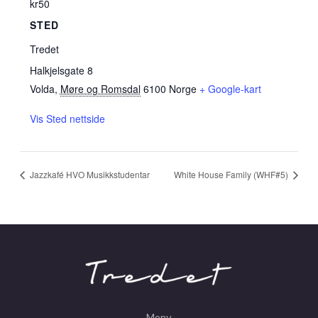
kr50
STED
Tredet
Halkjelsgate 8
Volda
,
Møre og Romsdal
6100
Norge
+ Google-kart
Vis Sted nettside
Jazzkafé HVO Musikkstudentar
White House Family (WHF#5)
Meny