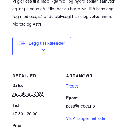
Vi gler oss til å møte «gamle» og nye til sosialt samvær,
og lar pinnene gå. Eller har du berre lyst til å kose deg
ilag med oss, så er du sjølvsagt hjarteleg velkommen.
Merete og Astri
Legg til i kalender
DETALJER
ARRANGØR
Dato:
Tredet
14. februar 2023
Epost
Tid
post@tredet.no
17:30 - 20:00
Vis Arrangør nettside
Pris: