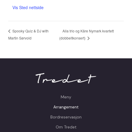
Vis Sted nettside
Aila trio og Kåre Nymark kvartett
Spooky Quiz & DJ with
Martin Sørvold
(dobbeltkonsert)
Meny
Arrangement
Bordreservasjon
Om Tredet