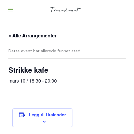
Hopp
rett
til
innholdet
« Alle Arrangementer
Dette event har allerede funnet sted.
Strikke kafe
mars 10 / 18:30
-
20:00
Legg til i kalender