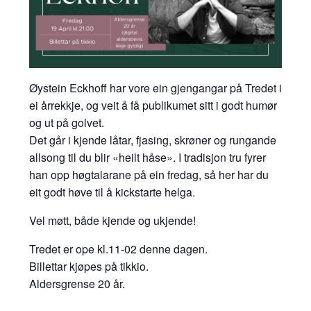
Øystein Eckhoff har vore ein gjengangar på Tredet i
ei årrekkje, og veit å få publikumet sitt i godt humør
og ut på golvet.
Det går i kjende låtar, fjasing, skrøner og rungande
allsong til du blir «heilt håse». I tradisjon tru fyrer
han opp høgtalarane på ein fredag, så her har du
eit godt høve til å kickstarte helga.
Vel møtt, både kjende og ukjende!
Tredet er ope kl.11-02 denne dagen.
Billettar kjøpes på tikkio.
Aldersgrense 20 år.