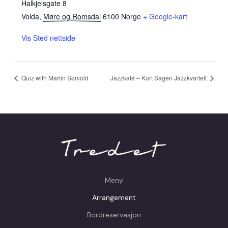
Halkjelsgate 8
Volda
,
Møre og Romsdal
6100
Norge
+ Google-kart
Vis Sted nettside
Quiz with Martin Sørvold
Jazzkafé – Kurt Sagen Jazzkvartett
Meny
Arrangement
Bordreservasjon