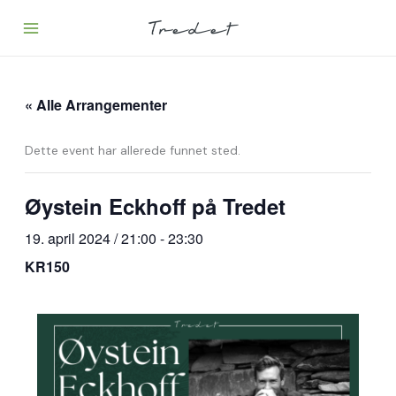
Hopp
rett
til
innholdet
« Alle Arrangementer
Dette event har allerede funnet sted.
Øystein Eckhoff på Tredet
19. april 2024 / 21:00
-
23:30
KR150