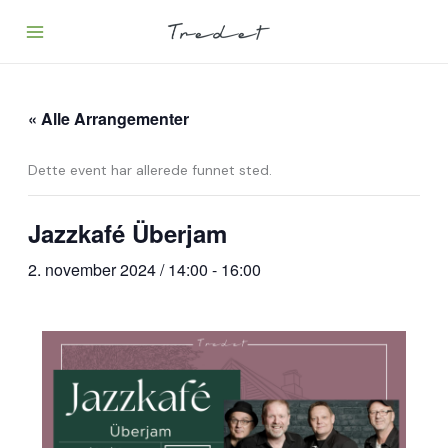
Hopp
rett
til
innholdet
« Alle Arrangementer
Dette event har allerede funnet sted.
Jazzkafé Überjam
2. november 2024 / 14:00
-
16:00