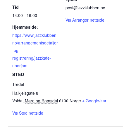
Tid
post@jazzklubben.no
14:00 - 16:00
Vis Arrangør nettside
Hjemmeside:
https://www.jazzklubben.
no/arrangementsdetaljer
-og-
registrering/jazzkafe-
uberjam
STED
Tredet
Halkjelsgate 8
Volda
,
Møre og Romsdal
6100
Norge
+ Google-kart
Vis Sted nettside