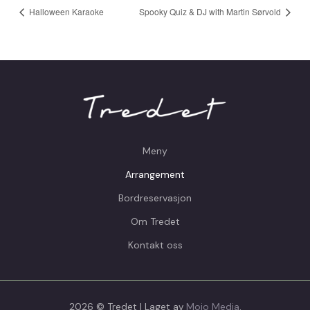
Halloween Karaoke
Spooky Quiz & DJ with Martin Sørvold
Meny
Arrangement
Bordreservasjon
Om Tredet
Kontakt oss
2026 © Tredet | Laget av
Mojo Media
.