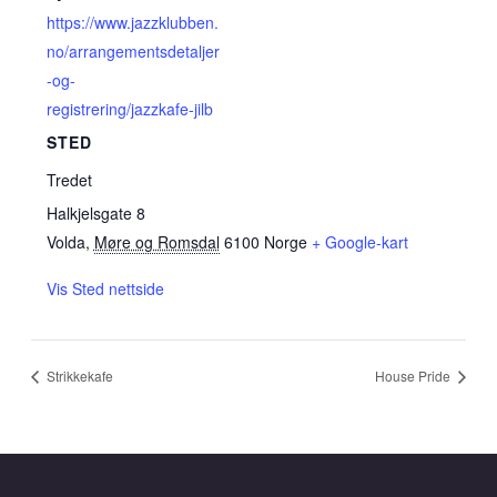
https://www.jazzklubben.
no/arrangementsdetaljer
-og-
registrering/jazzkafe-jilb
STED
Tredet
Halkjelsgate 8
Volda
,
Møre og Romsdal
6100
Norge
+ Google-kart
Vis Sted nettside
Strikkekafe
House Pride