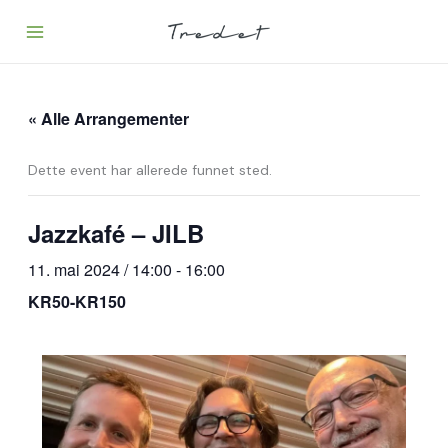
Hopp
rett
til
innholdet
« Alle Arrangementer
Dette event har allerede funnet sted.
Jazzkafé – JILB
11. mai 2024 / 14:00
-
16:00
KR50-KR150