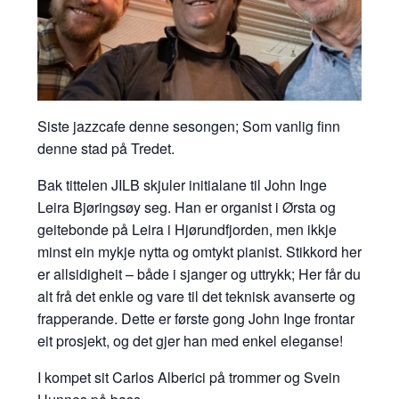
Siste jazzcafe denne sesongen; Som vanlig finn
denne stad på Tredet.
Bak tittelen JILB skjuler initialane til John Inge
Leira Bjøringsøy seg. Han er organist i Ørsta og
geitebonde på Leira i Hjørundfjorden, men ikkje
minst ein mykje nytta og omtykt pianist. Stikkord her
er allsidigheit – både i sjanger og uttrykk; Her får du
alt frå det enkle og vare til det teknisk avanserte og
frapperande. Dette er første gong John Inge frontar
eit prosjekt, og det gjer han med enkel eleganse!
I kompet sit Carlos Alberici på trommer og Svein