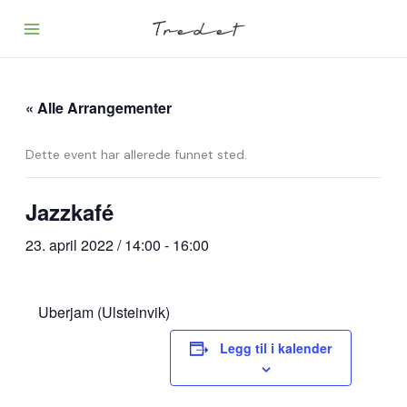
Hopp
rett
til
innholdet
« Alle Arrangementer
Dette event har allerede funnet sted.
Jazzkafé
23. april 2022 / 14:00
-
16:00
Uberjam (Ulsteinvik)
Legg til i kalender