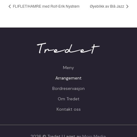
FLIFLET/HAMRE med Rolf-Erik Nystrøm
Øyeblikk av Blå Jazz
Meny
Arrangement
Bordreservasjon
Om Tredet
Kontakt oss
2026 © Tredet | Laget av
Mojo Media
.