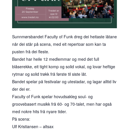
Sunnmørsbandet Faculty of Funk dreg dei heitaste låtane
når dei står på scena, med eit repertoar som kan ta
pusten frå dei fleste.
Bandet har heile 12 medlemmar og med det full
blåserekke, eit tight komp og solid vokal, og lovar heftige
rytmar og solid trøkk frå første til siste låt.
Bandet spelar på festivalar og utestadar, og lagar alltid liv
der dei er.
Faculty of Funk spelar hovudsakleg soul- og
groovebasert musikk frå 60- og 70-talet, men har også
med nokre hits frå nyare tider.
På scena:
Ulf Kristiansen – altsax