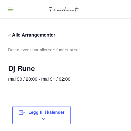
Hopp
rett
til
innholdet
« Alle Arrangementer
Dette event har allerede funnet sted.
Dj Rune
mai 30 / 23:00
-
mai 31 / 02:00
Legg til i kalender