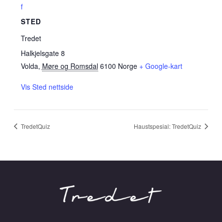
f
STED
Tredet
Halkjelsgate 8
Volda
,
Møre og Romsdal
6100
Norge
+ Google-kart
Vis Sted nettside
TredetQuiz
Haustspesial: TredetQuiz