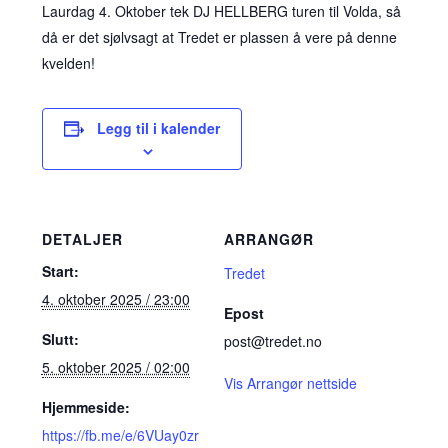
Laurdag 4. Oktober tek DJ HELLBERG turen til Volda, så
då er det sjølvsagt at Tredet er plassen å vere på denne
kvelden!
Legg til i kalender
DETALJER
ARRANGØR
Start:
Tredet
4. oktober 2025 / 23:00
Epost
Slutt:
post@tredet.no
5. oktober 2025 / 02:00
Vis Arrangør nettside
Hjemmeside:
https://fb.me/e/6VUay0zr