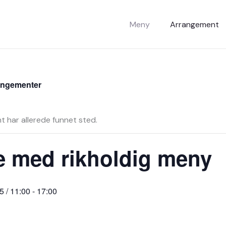
Meny
Arrangement
rangementer
t har allerede funnet sted.
e med rikholdig meny
25 / 11:00
-
17:00