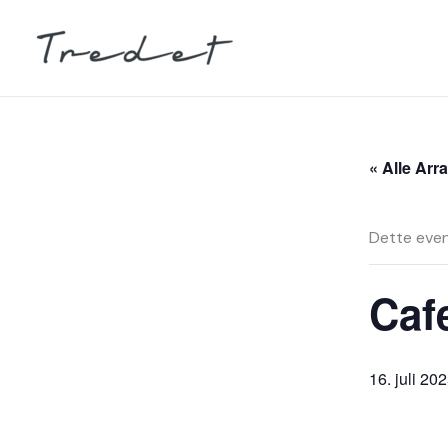
Hopp
rett
til
innholdet
« Alle Ar
Dette even
Caf
16. juli 20