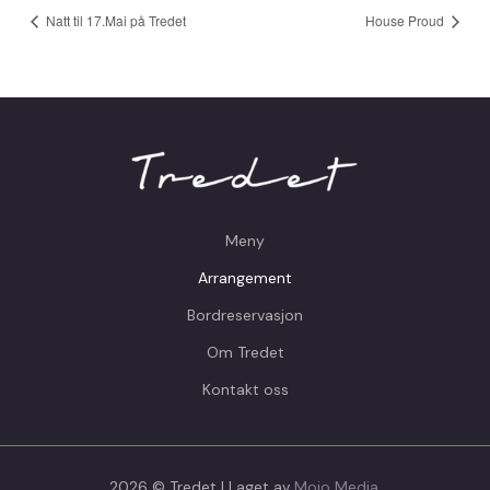
Natt til 17.Mai på Tredet
House Proud
Meny
Arrangement
Bordreservasjon
Om Tredet
Kontakt oss
2026 © Tredet | Laget av
Mojo Media
.