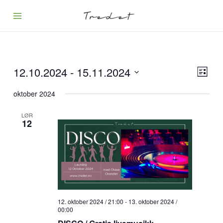
Hopp
rett
til
innholdet
12.10.2024
 - 
15.11.2024
Velg
Arran
Liste
visning
Views
Velg
oktober 2024
Naviga
dato.
LØR
12
12. oktober 2024 / 21:00
-
13. oktober 2024 /
00:00